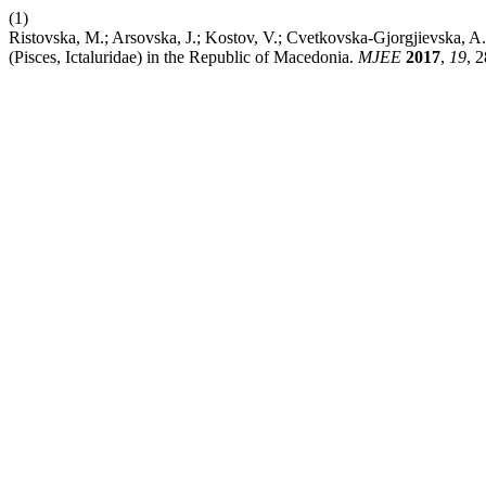
(1)
Ristovska, M.; Arsovska, J.; Kostov, V.; Cvetkovska-Gjorgjievska, A
(Pisces, Ictaluridae) in the Republic of Macedonia.
MJEE
2017
,
19
, 